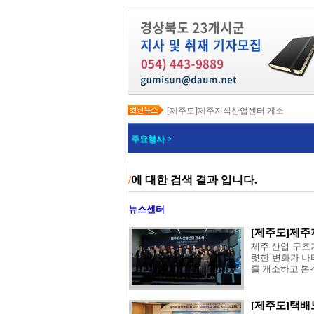
[제주도]제주지식산업센터 개소
[제주도]택배노동자 안전 강화와 이동노
[제주도]고유문화, 글로벌 콘텐츠로 확장…
주요행사 >
[제주도]지방상수도 현대화로 유수율 89
[제주도]전국 재난응급의료 종합훈련대회
[제주도]‘도민과 함께 만드는 더 안전한 
[제주도]지자체 정보통신 우수사례 발표
/
에 대한 검색 결과 입니다.
[제주도]한림 자두 ‘프룬’ 첫 출하
[제주도]2026년 핵심사업 국비 265억
[제주도]전 도민 소비쿠폰 지급 총력
뉴스센터
[제주도]제
제주 산업 구조
렷한 변화가 나
를 개소하고 본
[제주도]택배