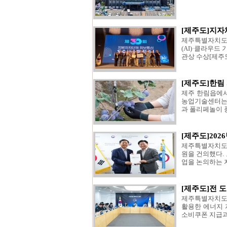
[제주도]지자
제주특별자치도는
(AI)·클라우
관상 수상[제주
[제주도]한림 
제주 한림읍에서 
농업기술센터는 
과 폴리페놀이 풍
[제주도]202
제주특별자치도는
원을 건의했다.
업을 논의하는 자
[제주도]전 
제주특별자치도가
활용한 에너지 
소비쿠폰 지급과