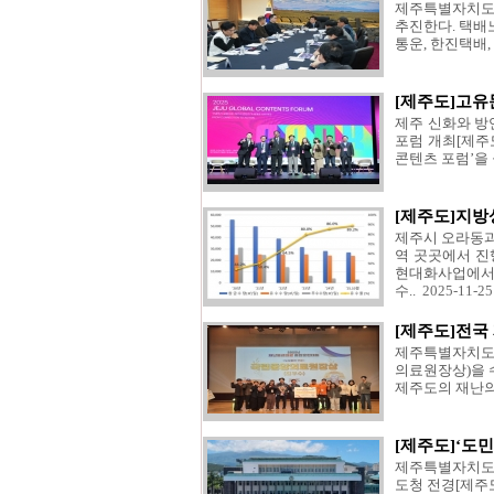
제주특별자치도는
추진한다. 택배
통운, 한진택배,
[제주도]고유문
제주 신화와 방
포럼 개최[제주
콘텐츠 포럼’을
[제주도]지방
제주시 오라동과
역 곳곳에서 진
현대화사업에서 
수..
2025-11-2
[제주도]전국
제주특별자치도는
의료원장상)을 
제주도의 재난의
[제주도]‘도민
제주특별자치도는
도청 전경[제주도