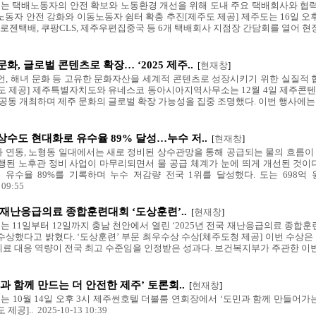
 택배노동자의 안전 확보와 노동환경 개선을 위해 도내 주요 택배회사와 협
노동자 안전 강화와 이동노동자 쉼터 확충 추진[제주도 제공] 제주도는 16일 
 로젠택배, 쿠팡CLS, 제주우편집중국 등 6개 택배회사 지점장 간담회를 열어 현장
화, 글로벌 콘텐츠로 확장… ‘2025 제주..
[
현재창
]
언, 해녀 문화 등 고유한 문화자산을 세계적 콘텐츠로 성장시키기 위한 실질적 협
도 제공] 제주특별자치도와 유네스코 동아시아지역사무소는 12월 4일 제주콘텐츠진흥
 공동 개최하며 제주 문화의 글로벌 확장 가능성을 집중 조명했다. 이번 행사에는 
상수도 현대화로 유수율 89% 달성…누수 저..
[
현재창
]
 연동, 노형동 일대에서는 새로 정비된 상수관망을 통해 공급되는 물의 흐름이
행된 노후관 정비 사업이 마무리되면서 물 공급 체계가 눈에 띄게 개선된 것이
유수율 89%를 기록하며 누수 저감량 전국 1위를 달성했다. 도는 698
5 09:55
 재난응급의료 종합훈련대회 ‘도상훈련’..
[
현재창
]
 11일부터 12일까지 충남 천안에서 열린 ‘2025년 전국 재난응급의료 종합훈
수상했다고 밝혔다. ‘도상훈련’ 부문 최우수상 수상[체주도청 제공] 이번 수상은
료 대응 역량이 전국 최고 수준임을 인정받은 성과다. 보건복지부가 주관한 이번 
과 함께 만드는 더 안전한 제주’ 토론회..
[
현재창
]
 10월 14일 오후 3시 제주썬호텔 더볼룸 연회장에서 ‘도민과 함께 만들어가는
 제공]..
2025-10-13 10:39