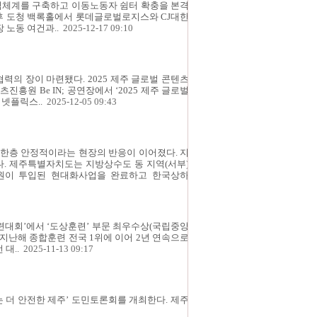
력체계를 구축하고 이동노동자 쉼터 확충을 본격
오후 도청 백록홀에서 롯데글로벌로지스와 CJ대한
 노동 여건과..
2025-12-17 09:10
력의 장이 마련됐다. 2025 제주 글로벌 콘텐츠
원 Be IN; 공연장에서 ‘2025 제주 글로벌
넷플릭스..
2025-12-05 09:43
 한층 안정적이라는 현장의 반응이 이어졌다. 지
다. 제주특별자치도는 지방상수도 동 지역(서부)
억 원이 투입된 현대화사업을 완료하고 한국상하
련대회’에서 ‘도상훈련’ 부문 최우수상(국립중앙
 지난해 종합훈련 전국 1위에 이어 2년 연속으로
대..
2025-11-13 09:17
 더 안전한 제주’ 도민토론회를 개최한다. 제주