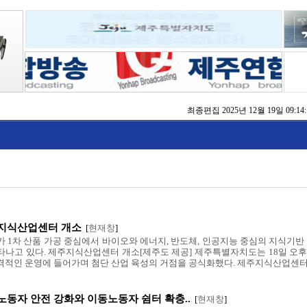
최종편집
2025년 12월 19일 09:14:
동자 쉼터 확충 추진
 ‘2025 제주 글로벌 콘텐츠 포럼’ 성황
% 달성…누수 저감 전국 1위
 ‘도상훈련’ 부문 최우수상 수상
제주’ 토론회 개최
대회서 행안부 장관상 수상
 건의… 가파도 탄소중립·BRT·스마트가공센터 추진
주지식산업센터 개소
[
현재창
]
가 1차 산품 가공 중심에서 바이오와 에너지, 반도체, 인공지능 중심의 지식기반
타나고 있다. 제주지식산업센터 개소[제주도 제공] 제주특별자치도는 18일 오후
격적인 운영에 들어가며 첨단 산업 육성의 거점을 공식화했다. 제주지식산업센터는 
노동자 안전 강화와 이동노동자 쉼터 확충..
[
현재창
]