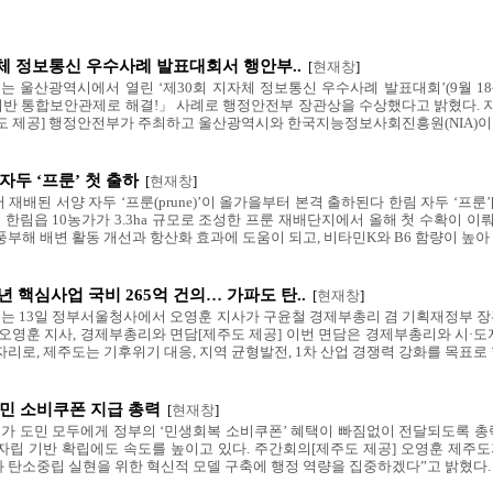
체 정보통신 우수사례 발표대회서 행안부..
[
현재창
]
 울산광역시에서 열린 ‘제30회 지자체 정보통신 우수사례 발표대회’(9월 18
드 기반 통합보안관제로 해결!」 사례로 행정안전부 장관상을 수상했다고 밝혔다.
도 제공] 행정안전부가 주최하고 울산광역시와 한국지능정보사회진흥원(NIA)이 
자두 ‘프룬’ 첫 출하
[
현재창
]
재배된 서양 자두 ‘프룬(prune)’이 올가을부터 본격 출하된다 한림 자두 ‘프
한림읍 10농가가 3.3ha 규모로 조성한 프룬 재배단지에서 올해 첫 수확이 
부해 배변 활동 개선과 항산화 효과에 도움이 되고, 비타민K와 B6 함량이 높아 뼈
6년 핵심사업 국비 265억 건의… 가파도 탄..
[
현재창
]
 13일 정부서울청사에서 오영훈 지사가 구윤철 경제부총리 겸 기획재정부 장관
 오영훈 지사, 경제부총리와 면담[제주도 제공] 이번 면담은 경제부총리와 시·도
리로, 제주도는 기후위기 대응, 지역 균형발전, 1차 산업 경쟁력 강화를 목표로 한
도민 소비쿠폰 지급 총력
[
현재창
]
 도민 모두에게 정부의 ‘민생회복 소비쿠폰’ 혜택이 빠짐없이 전달되도록 총력
자립 기반 확립에도 속도를 높이고 있다. 주간회의[제주도 제공] 오영훈 제주도
 탄소중립 실현을 위한 혁신적 모델 구축에 행정 역량을 집중하겠다”고 밝혔다. 