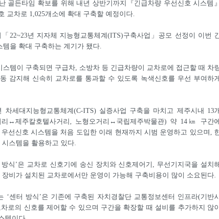
재난 골든타임 확보를 위해 내년 상반기까지『긴급차량 우선신호 시스템
 교차로 1,025개소에 확대 구축할 예정이다.
22~23년 지자체 지능형교통체계(ITS)구축사업」공모 선정이 이번 
템을 확대 구축하는 계기가 됐다.
스템이 구축되면 구급차, 소방차 등 긴급차량이 교차로에 접근할 때 차
자동 감지해 신속히 교차로를 통과할 수 있도록 녹색신호를 우선 부여하
년 차세대지능형교통체계(C-ITS) 실증사업 구축을 마치고 제주시내 13
리↔제주칼호텔사거리, 노형오거리↔국립제주박물관) 약 14㎞ 구간
 우선신호 시스템을 처음 도입한 이래 현재까지 시범 운영하고 있으며, 
이상 시스템을 활용하고 있다.
 방식’은 교차로 신호기에 송신 장치와 신호제어기, 무선기지국을 설치
당 장비가 설치된 교차로에서만 운영이 가능해 구축비용이 많이 소요된다.
는 ‘센터 방식’은 기존에 구축된 자치경찰단 교통정보센터 인프라(기반
교차로의 신호를 제어할 수 있으며 구간을 확장할 때 설비를 추가하지 않
스템이다.