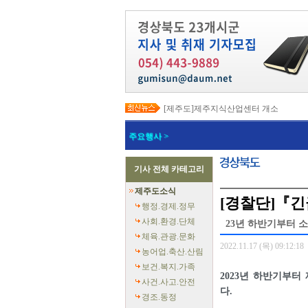
[제주도]제주지식산업센터 개소
[제주도]택배노동자 안전 강화와 이동노
[제주도]고유문화, 글로벌 콘텐츠로 확장…
주요행사 >
[제주도]지방상수도 현대화로 유수율 89
[제주도]전국 재난응급의료 종합훈련대회
[제주도]‘도민과 함께 만드는 더 안전한 
기사 전체 카테고리
[제주도]지자체 정보통신 우수사례 발표
[제주도]한림 자두 ‘프룬’ 첫 출하
제주도소식
[제주도]2026년 핵심사업 국비 265억
[경찰단]『긴
[제주도]전 도민 소비쿠폰 지급 총력
행정.경제.정무
사회.환경.단체
23년 하반기부터 
체육.관광.문화
2022.11.17 (목) 09:12:18
농어업.축산.산림
보건.복지.가족
2023년 하반기부
사건.사고.안전
다.
경조.동정