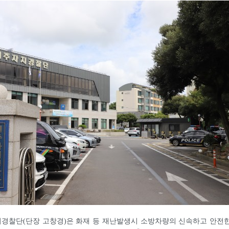
경찰단(단장 고창경)은 화재 등 재난발생시 소방차량의 신속하고 안전