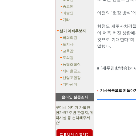
종교인
이전의 ‘현장 방식’
예술인
기타
형청도 제주자치경찰
선거 예비후보자
이 더욱 커진 상황에
국회의원
것으로 기대한다”며 
도지사
말했다.
교육감
도의원
농협조합장
# [제주연합방송]
의 
새마을금고
산림조합장
기타선거
기사목록으로 되돌아
온라인 설문조사
구미시 어디가 가볼만
한가요? 주변 관광지, 위
락시설 등 선택해주세
요!