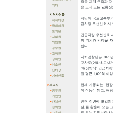
출동 체계 구축과 
기타
을 도내 모든 교통신호
지역사람들
지난해 국토교통부의「
지자체장
급차량 우선신호 시스
국회의원
도의원
긴급차량 우선신호 시
시의원
의 위치와 방향을 
기업인
된다.
공무원
교육인
자치경찰단은 2020
정치인
교차로(아라초교사거
예술인
‘현장방식’ 긴급차량
단체장
달 평균 1,000회 
기타인물
현재 가동되는 ‘현장
새의자
야 작동이 되고, 해
공무원
기업인
반면 이번에 도입되
단체인
설)를 활용해 모든 
정치인
도 되는 진일보한 시
교육인