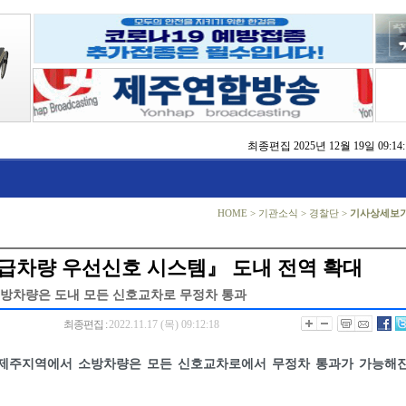
최종편집
2025년 12월 19일 09:14:
동자 쉼터 확충 추진
 ‘2025 제주 글로벌 콘텐츠 포럼’ 성황
% 달성…누수 저감 전국 1위
 ‘도상훈련’ 부문 최우수상 수상
제주’ 토론회 개최
HOME
>
기관소식
>
경찰단
>
기사상세보
대회서 행안부 장관상 수상
 건의… 가파도 탄소중립·BRT·스마트가공센터 추진
급차량 우선신호 시스템』 도내 전역 확대
소방차량은 도내 모든 신호교차로 무정차 통과
최종편집 :
2022.11.17 (목) 09:12:18
터 제주지역에서 소방차량은 모든 신호교차로에서 무정차 통과가 가능해