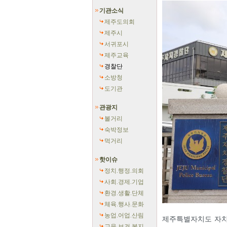
기관소식
제주도의회
제주시
서귀포시
제주교육
경찰단
소방청
도기관
관광지
볼거리
숙박정보
먹거리
핫이슈
정치.행정.의회
사회.경제.기업
환경.생활.단체
체육.행사.문화
농업.어업.산림
제주특별자치도 자치
교육.보건.복지