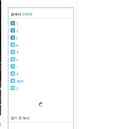
검색어
TOP10
7
1
l
6
T
r
/
4
2024
3
많이 본
뉴스
한